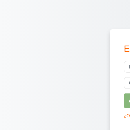
E
Nom
Co
¿Ol