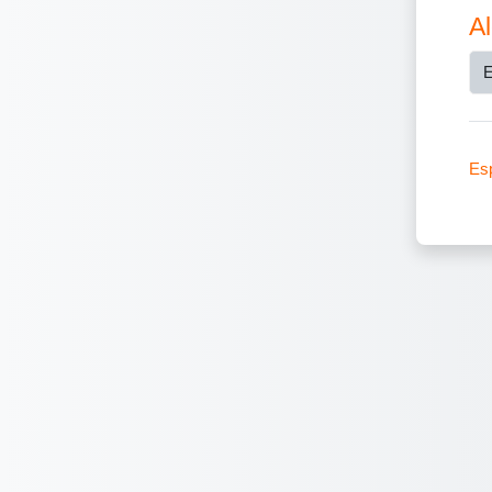
Al
E
Esp