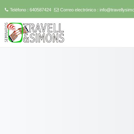
Salta al contenido principal
Teléfono : 640587424
Correo electrónico :
info@travellysi